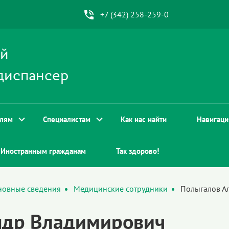
+7 (342) 258-259-0
ой
диспансер
елям
Специалистам
Как нас найти
Навигаци
Иностранным гражданам
Так здорово!
новные сведения
Медицинские сотрудники
Полыгалов А
ндр Владимирович