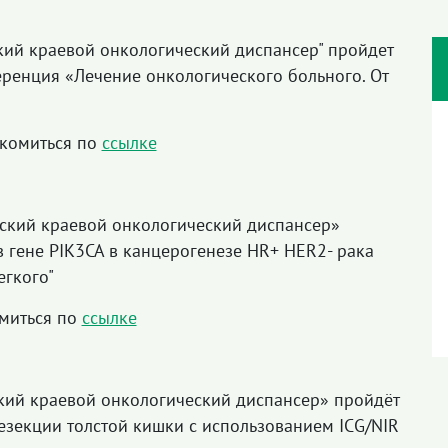
кий краевой онкологический диспансер" пройдет
ренция «Лечение онкологического больного. От
комиться по
ссылке
мский краевой онкологический диспансер»
в гене PIK3CA в канцерогенезе HR+ HER2- рака
егкого"
миться по
ссылке
ский краевой онкологический диспансер» пройдёт
езекции толстой кишки с использованием ICG/NIR