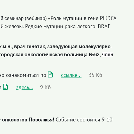
«Роль мутации в гене PIK3CA
ный семинар (вебинар)
й железы. Редкие мутации рака легкого. BRAF
.м.н., врач генетик, заведующая молекулярно-
 городская онкологическая больница №62,
член
но ознакомиться по
ссылке...
35 Кб
ся
здесь...
9 Кб
е онкологов Поволжья!
Событие состоится 9-10