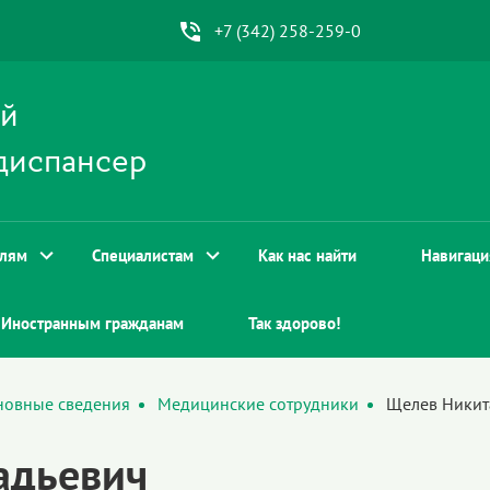
+7 (342) 258-259-0
ой
диспансер
елям
Специалистам
Как нас найти
Навигаци
Иностранным гражданам
Так здорово!
новные сведения
Медицинские сотрудники
Щелев Никит
адьевич