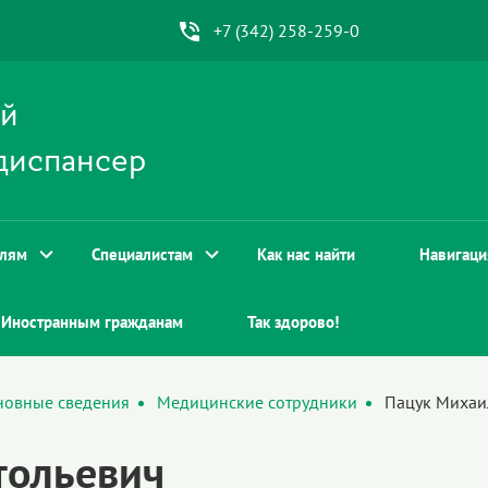
+7 (342) 258-259-0
ой
диспансер
елям
Специалистам
Как нас найти
Навигаци
Иностранным гражданам
Так здорово!
новные сведения
Медицинские сотрудники
Пацук Михаи
тольевич