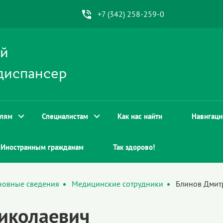
+7 (342) 258-259-0
ой
диспансер
елям
Специалистам
Как нас найти
Навигаци
Иностранным гражданам
Так здорово!
новные сведения
Медицинские сотрудники
Блинов Дмит
иколаевич