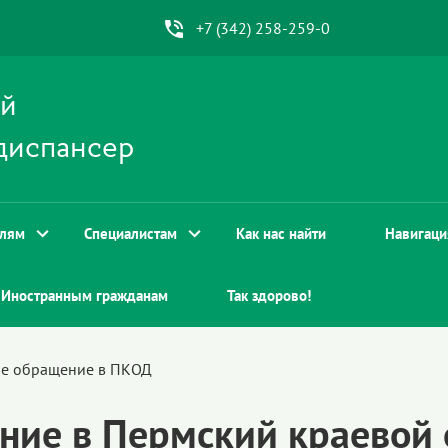
+7 (342) 258-259-0
ой
диспансер
елям
Специалистам
Как нас найти
Навигаци
Иностранным гражданам
Так здорово!
е обращение в ПКОД
ние в Пермский краевой 