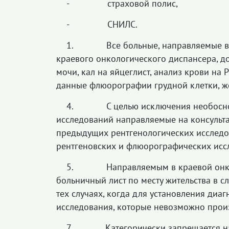
- страховой полис,
- СНИЛС.
1. Все больные, направляемые в к
краевого онкологического диспансера, д
мочи, кал на яйцеглист, анализ крови на 
данные флюорографии грудной клетки, ж
4. С целью исключения необоснова
исследований направляемые на консульт
предыдущих рентгенологических исследо
рентгеновских и флюорографических исс
5. Направляемым в краевой онколо
больничный лист по месту жительства в сл
тех случаях, когда для установления диа
исследования, которые невозможно произ
7. Категорически запрещается напр