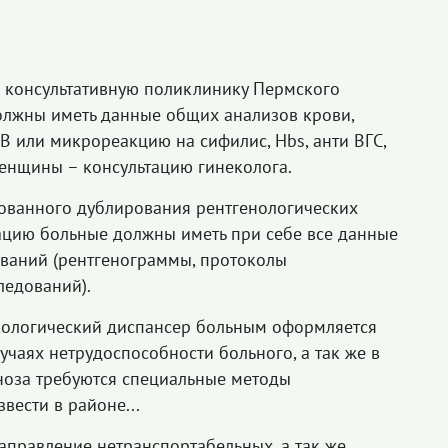
онсультативную поликлинику Пермского
олжны иметь данные общих анализов крови,
РВ или микрореакцию на сифилис, Hbs, анти ВГС,
енщины – консультацию гинеколога.
нного дублирования рентгенологических
ацию больные должны иметь при себе все данные
ваний (рентгенограммы, протоколы
ледований).
гический диспансер больным оформляется
учаях нетрудоспособности больного, а так же в
гноза требуются специальные методы
вести в районе...
авление нетранспортабельных, а так же