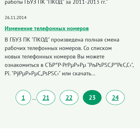
работы ГБУЗ ПК "ПКОД" за 2011-2013 гг."
26.11.2014
Изменение телефонных номеров
В ГБУЗ ПК "ПКОД" произведена полная смена
рабочих телефонных номеров. Со списком
новых телефонных номеров Вы можете
ознакомиться в СЂР°Р·РґРµР»Рµ "РљРѕРЅС‚Р°РєС‚С‹",
Рї. "РўРµР»РµС„РѕРЅС‹" или скачать...
1
21
22
23
24
...