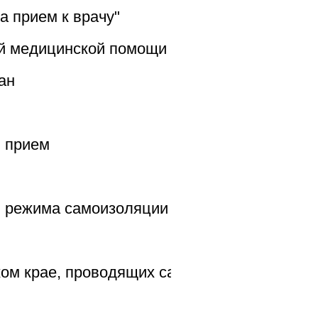
а прием к врачу"
й медицинской помощи (стационар)
ан
й прием
я режима самоизоляции
ом крае, проводящих санаторно-курортное