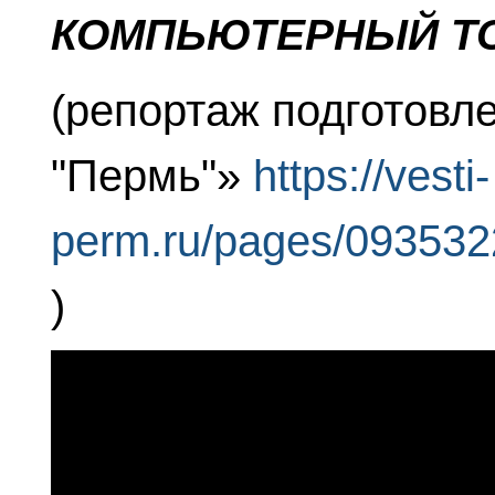
КОМПЬЮТЕРНЫЙ Т
(репортаж подготовл
"Пермь"»
https://vesti-
perm.ru/pages/09353
)