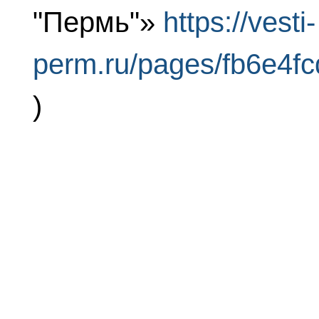
"Пермь"»
https://vesti-
perm.ru/pages/fb6e4
)