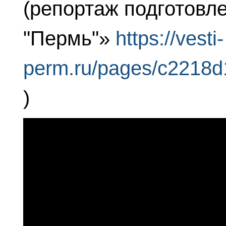
(репортаж подготовл
"Пермь"»
https://vesti-
perm.ru/pages/c2218
)